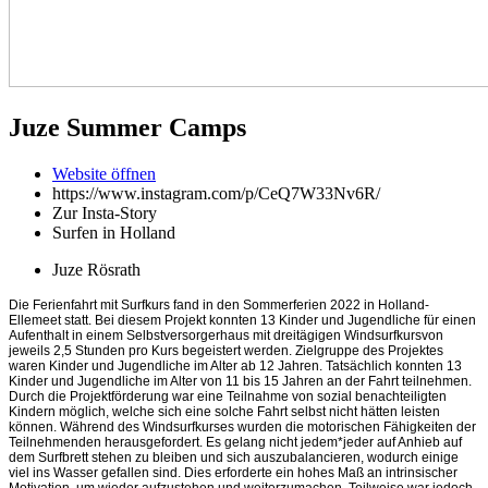
Juze Summer Camps
Website öffnen
https://www.instagram.com/p/CeQ7W33Nv6R/
Zur Insta-Story
Surfen in Holland
Juze Rösrath
Die Ferienfahrt mit Surfkurs fand in den Sommerferien 2022 in Holland-
Ellemeet statt. Bei diesem Projekt konnten 13 Kinder und Jugendliche für einen
Aufenthalt in einem Selbstversorgerhaus mit dreitägigen Windsurfkursvon
jeweils 2,5 Stunden pro Kurs begeistert werden. Zielgruppe des Projektes
waren Kinder und Jugendliche im Alter ab 12 Jahren. Tatsächlich konnten 13
Kinder und Jugendliche im Alter von 11 bis 15 Jahren an der Fahrt teilnehmen.
Durch die Projektförderung war eine Teilnahme von sozial benachteiligten
Kindern möglich, welche sich eine solche Fahrt selbst nicht hätten leisten
können. Während des Windsurfkurses wurden die motorischen Fähigkeiten der
Teilnehmenden herausgefordert. Es gelang nicht jedem*jeder auf Anhieb auf
dem Surfbrett stehen zu bleiben und sich auszubalancieren, wodurch einige
viel ins Wasser gefallen sind. Dies erforderte ein hohes Maß an intrinsischer
Motivation, um wieder aufzustehen und weiterzumachen. Teilweise war jedoch