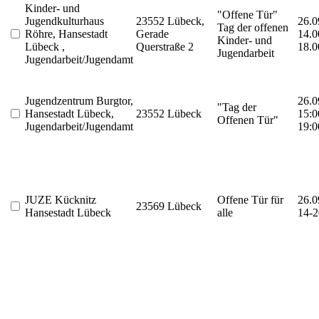
Kinder- und
"Offene Tür"
Jugendkulturhaus
23552 Lübeck,
26.0
Tag der offenen
Röhre, Hansestadt
Gerade
14.0
Kinder- und
Lübeck ,
Querstraße 2
18.0
Jugendarbeit
Jugendarbeit/Jugendamt
Jugendzentrum Burgtor,
26.0
"Tag der
Hansestadt Lübeck,
23552 Lübeck
15:0
Offenen Tür"
Jugendarbeit/Jugendamt
19:0
JUZE Kücknitz
Offene Tür für
26.0
23569 Lübeck
Hansestadt Lübeck
alle
14-2