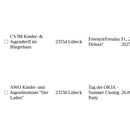
CVJM Kinder- &
FreestyleFreuday
Fr.,
Jugendtreff im
23554 Lübeck
Deluxe!
202
Bürgerhaus
AWO Kinder- und
Tag der OKJA -
Jugendzentrum "Der
23558 Lübeck
Summer Closing
26.0
Laden"
Party