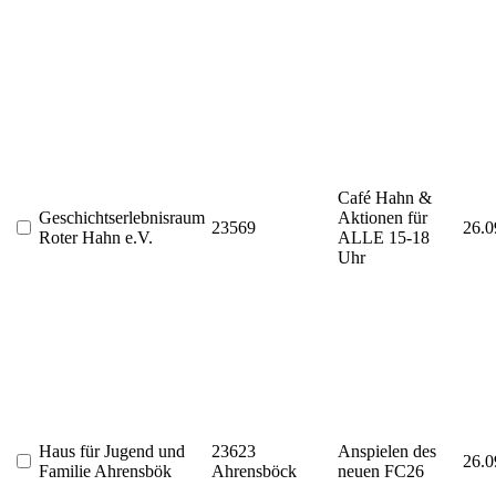
Café Hahn &
Geschichtserlebnisraum
Aktionen für
23569
26.0
Roter Hahn e.V.
ALLE 15-18
Uhr
Haus für Jugend und
23623
Anspielen des
26.0
Familie Ahrensbök
Ahrensböck
neuen FC26