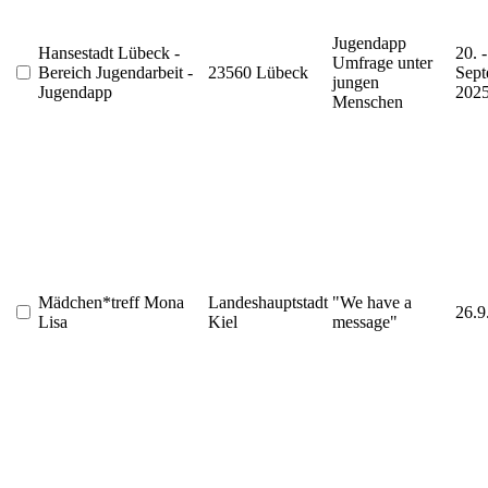
Jugendapp
Hansestadt Lübeck -
20. -
Umfrage unter
Bereich Jugendarbeit -
23560 Lübeck
Sept
jungen
Jugendapp
202
Menschen
Mädchen*treff Mona
Landeshauptstadt
"We have a
26.9
Lisa
Kiel
message"