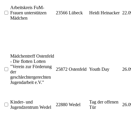
Arbeitskreis FuM-
Frauen unterstützen
23566 Lübeck
Heidi Heinacker
22.0
Mädchen
Mädchentreff Ostenfeld
- Die flotten Lotten
"Verein zur Förderung
25872 Ostenfeld
Youth Day
26.0
der
geschlechtergerechten
Jugendarbeit e.V."
Kinder- und
Tag der offenen
22880 Wedel
26.0
Jugendzentrum Wedel
Tür