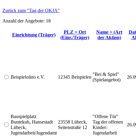
Zurück zum "Tag der OKJA"
Anzahl der Angebote:
18
PLZ + Ort
Name + (Art
Dat
Klicken, um nach dieser Spalte zu sort
Einrichtung (Träger)
Klicken, um nach diese
Klicken
(Einr./Träger)
der Aktion)
A
"Bei & Spiel"
Beispielolino e.V.
12345 Beispielen
26.0
(Spielangebot)
Bauspielplatz
"Offene Tür"
Buntekuh, Hansestadt
23558 Lübeck,
Tag der offenen
26.0
Lübeck,
Seitenstraße 12
Kinder-
Jugendarbeit/Jugendamt
Jugendarbeit