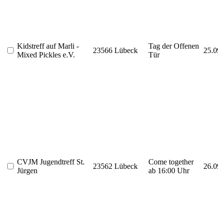
Kidstreff auf Marli -
Tag der Offenen
23566 Lübeck
25.0
Mixed Pickles e.V.
Tür
CVJM Jugendtreff St.
Come together
23562 Lübeck
26.0
Jürgen
ab 16:00 Uhr