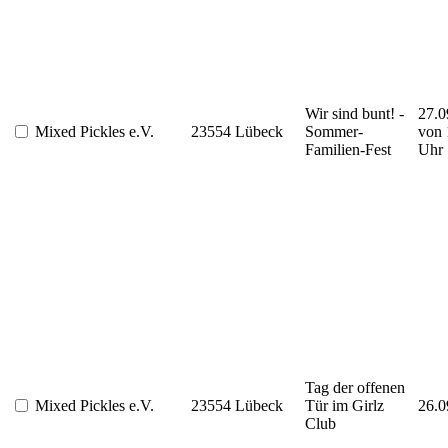
Wir sind bunt! -
27.0
Mixed Pickles e.V.
23554 Lübeck
Sommer-
von 
Familien-Fest
Uhr
Tag der offenen
Mixed Pickles e.V.
23554 Lübeck
Tür im Girlz
26.0
Club