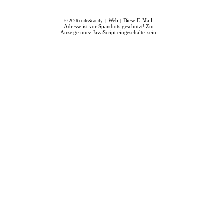
Web
Diese E-Mail-
© 2026 code&candy |
|
Adresse ist vor Spambots geschützt! Zur
Anzeige muss JavaScript eingeschaltet sein.