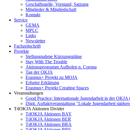
Geschäftsstelle, Vorstand, Satzung
Mitglieder & Mitgliedschaft
Kontakt
Service
GEMA
MPLC
Links
Newsletter
Fachzeitschrift
Projekte
Stellungnahme Kürzungspläne
Stay With The Trouble
Aktionsprogramm Aufholen n. Corona
Tag der OKJA
Erasmus+ Projekt zu MOJA
Erfurter Erklärung
Erasmus+ Projekt Creating Spaces
Veranstaltungen
Good Practice: Internationale Jugendarbeit in der OKJA
Digit. Auftaktveranstaltung "Lokale Jugendarbeit stä
TdOKJA Aktionen Divider
TdOKJA Aktionen BAY
TdOKJA Aktionen BER
TdOKJA Aktionen BRA
TdOKJA Aktionen BRE