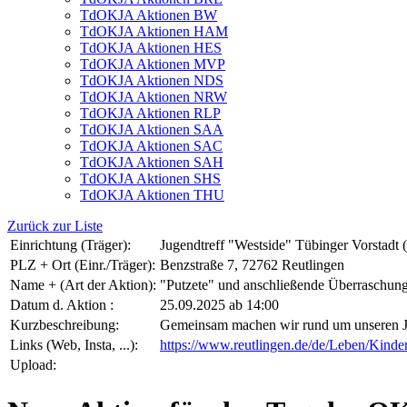
TdOKJA Aktionen BW
TdOKJA Aktionen HAM
TdOKJA Aktionen HES
TdOKJA Aktionen MVP
TdOKJA Aktionen NDS
TdOKJA Aktionen NRW
TdOKJA Aktionen RLP
TdOKJA Aktionen SAA
TdOKJA Aktionen SAC
TdOKJA Aktionen SAH
TdOKJA Aktionen SHS
TdOKJA Aktionen THU
Zurück zur Liste
Einrichtung (Träger):
Jugendtreff "Westside" Tübinger Vorstadt 
PLZ + Ort (Einr./Träger):
Benzstraße 7, 72762 Reutlingen
Name + (Art der Aktion):
"Putzete" und anschließende Überraschung
Datum d. Aktion :
25.09.2025 ab 14:00
Kurzbeschreibung:
Gemeinsam machen wir rund um unseren Jug
Links (Web, Insta, ...):
https://www.reutlingen.de/de/Leben/Kinde
Upload: