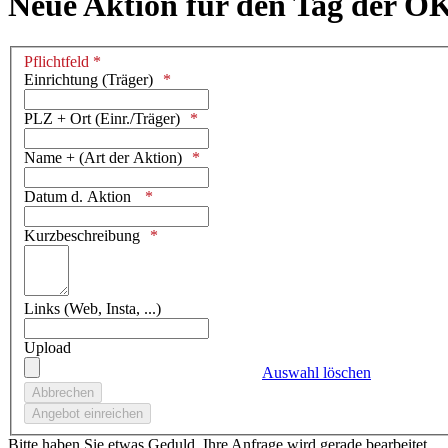
Neue Aktion für den Tag der O
Pflichtfeld *
Einrichtung (Träger)
PLZ + Ort (Einr./Träger)
Name + (Art der Aktion)
Datum d. Aktion
Kurzbeschreibung
Links (Web, Insta, ...)
Upload
Auswahl löschen
Bitte haben Sie etwas Geduld. Ihre Anfrage wird gerade bearbeitet.