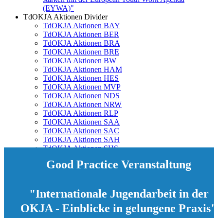
(EYWA)"
TdOKJA Aktionen Divider
TdOKJA Aktionen BAY
TdOKJA Aktionen BER
TdOKJA Aktionen BRA
TdOKJA Aktionen BRE
TdOKJA Aktionen BW
TdOKJA Aktionen HAM
TdOKJA Aktionen HES
TdOKJA Aktionen MVP
TdOKJA Aktionen NDS
TdOKJA Aktionen NRW
TdOKJA Aktionen RLP
TdOKJA Aktionen SAA
TdOKJA Aktionen SAC
TdOKJA Aktionen SAH
TdOKJA Aktionen SHS
TdOKJA Aktionen THU
Good Practice Veranstaltung
"Internationale Jugendarbeit in der
OKJA - Einblicke in gelungene Praxis"