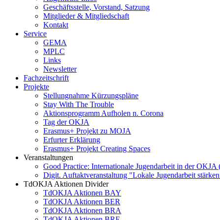
Geschäftsstelle, Vorstand, Satzung
Mitglieder & Mitgliedschaft
Kontakt
Service
GEMA
MPLC
Links
Newsletter
Fachzeitschrift
Projekte
Stellungnahme Kürzungspläne
Stay With The Trouble
Aktionsprogramm Aufholen n. Corona
Tag der OKJA
Erasmus+ Projekt zu MOJA
Erfurter Erklärung
Erasmus+ Projekt Creating Spaces
Veranstaltungen
Good Practice: Internationale Jugendarbeit in der OKJA
Digit. Auftaktveranstaltung "Lokale Jugendarbeit stä
TdOKJA Aktionen Divider
TdOKJA Aktionen BAY
TdOKJA Aktionen BER
TdOKJA Aktionen BRA
TdOKJA Aktionen BRE