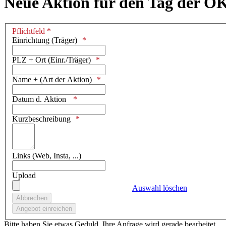
Neue Aktion für den Tag der O
Pflichtfeld *
Einrichtung (Träger)
PLZ + Ort (Einr./Träger)
Name + (Art der Aktion)
Datum d. Aktion
Kurzbeschreibung
Links (Web, Insta, ...)
Upload
Auswahl löschen
Bitte haben Sie etwas Geduld. Ihre Anfrage wird gerade bearbeitet.