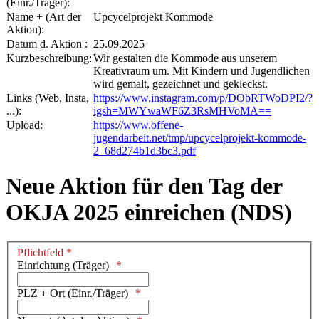
(Einr./Träger):
Name + (Art der
Upcycelprojekt Kommode
Aktion):
Datum d. Aktion :
25.09.2025
Kurzbeschreibung:
Wir gestalten die Kommode aus unserem
Kreativraum um. Mit Kindern und Jugendlichen
wird gemalt, gezeichnet und gekleckst.
Links (Web, Insta,
https://www.instagram.com/p/DObRTWoDPI2/?
...):
igsh=MWYwaWF6Z3RsMHVoMA==
Upload:
https://www.offene-
jugendarbeit.net/tmp/upcycelprojekt-kommode-
2_68d274b1d3bc3.pdf
Neue Aktion für den Tag der
OKJA 2025 einreichen (NDS)
Pflichtfeld *
Einrichtung (Träger)
PLZ + Ort (Einr./Träger)