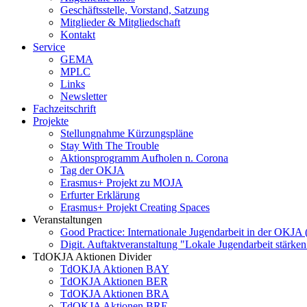
Geschäftsstelle, Vorstand, Satzung
Mitglieder & Mitgliedschaft
Kontakt
Service
GEMA
MPLC
Links
Newsletter
Fachzeitschrift
Projekte
Stellungnahme Kürzungspläne
Stay With The Trouble
Aktionsprogramm Aufholen n. Corona
Tag der OKJA
Erasmus+ Projekt zu MOJA
Erfurter Erklärung
Erasmus+ Projekt Creating Spaces
Veranstaltungen
Good Practice: Internationale Jugendarbeit in der OKJA
Digit. Auftaktveranstaltung "Lokale Jugendarbeit stä
TdOKJA Aktionen Divider
TdOKJA Aktionen BAY
TdOKJA Aktionen BER
TdOKJA Aktionen BRA
TdOKJA Aktionen BRE