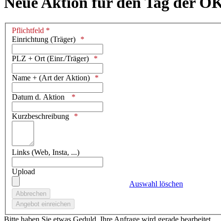
Neue Aktion für den Tag der O
Pflichtfeld *
Einrichtung (Träger)
PLZ + Ort (Einr./Träger)
Name + (Art der Aktion)
Datum d. Aktion
Kurzbeschreibung
Links (Web, Insta, ...)
Upload
Auswahl löschen
Bitte haben Sie etwas Geduld. Ihre Anfrage wird gerade bearbeitet.