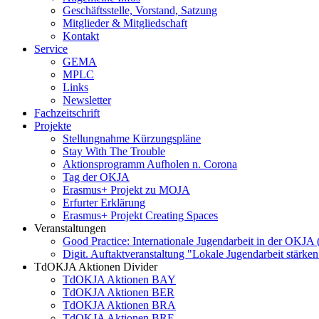
Geschäftsstelle, Vorstand, Satzung
Mitglieder & Mitgliedschaft
Kontakt
Service
GEMA
MPLC
Links
Newsletter
Fachzeitschrift
Projekte
Stellungnahme Kürzungspläne
Stay With The Trouble
Aktionsprogramm Aufholen n. Corona
Tag der OKJA
Erasmus+ Projekt zu MOJA
Erfurter Erklärung
Erasmus+ Projekt Creating Spaces
Veranstaltungen
Good Practice: Internationale Jugendarbeit in der OKJA
Digit. Auftaktveranstaltung "Lokale Jugendarbeit stä
TdOKJA Aktionen Divider
TdOKJA Aktionen BAY
TdOKJA Aktionen BER
TdOKJA Aktionen BRA
TdOKJA Aktionen BRE