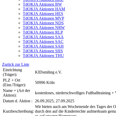
TdOKJA Aktionen BW
TdOKJA Aktionen HAM
TdOKJA Aktionen HES
TdOKJA Aktionen MVP
TdOKJA Aktionen NDS
TdOKJA Aktionen NRW
TdOKJA Aktionen RLP
TdOKJA Aktionen SAA
TdOKJA Aktionen SAC
TdOKJA Aktionen SAH
TdOKJA Aktionen SHS
TdOKJA Aktionen THU
Zurück zur Liste
Einrichtung
KIDsmiling e.V.
(Träger):
PLZ + Ort
50996 Köln
(Einr./Träger):
Name + (Art der
kostenloses, niederschwelliges Fußballtraining + 
Aktion):
Datum d. Aktion :
26.09.2025, 27.09.2025
Wir bieten auch am Wochenende des Tages der OKJA
Kurzbeschreibung:
durch den auf die Kinderrechte aufmerksam gemach
es auf unserer Homepage.