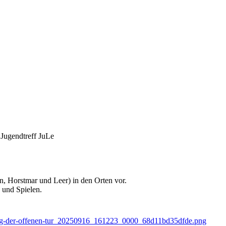
 Jugendtreff JuLe
n, Horstmar und Leer) in den Orten vor.
 und Spielen.
/tag-der-offenen-tur_20250916_161223_0000_68d11bd35dfde.png