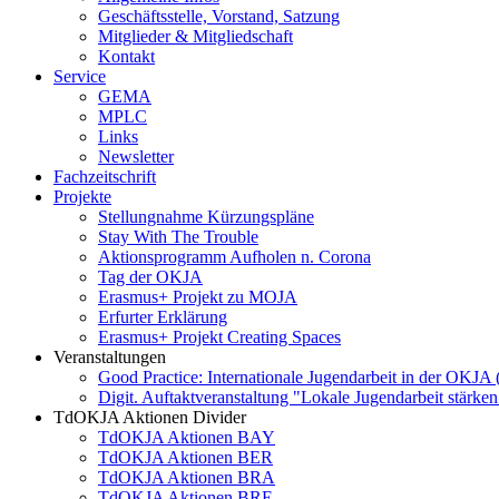
Geschäftsstelle, Vorstand, Satzung
Mitglieder & Mitgliedschaft
Kontakt
Service
GEMA
MPLC
Links
Newsletter
Fachzeitschrift
Projekte
Stellungnahme Kürzungspläne
Stay With The Trouble
Aktionsprogramm Aufholen n. Corona
Tag der OKJA
Erasmus+ Projekt zu MOJA
Erfurter Erklärung
Erasmus+ Projekt Creating Spaces
Veranstaltungen
Good Practice: Internationale Jugendarbeit in der OKJA
Digit. Auftaktveranstaltung "Lokale Jugendarbeit stä
TdOKJA Aktionen Divider
TdOKJA Aktionen BAY
TdOKJA Aktionen BER
TdOKJA Aktionen BRA
TdOKJA Aktionen BRE