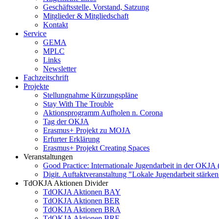
Geschäftsstelle, Vorstand, Satzung
Mitglieder & Mitgliedschaft
Kontakt
Service
GEMA
MPLC
Links
Newsletter
Fachzeitschrift
Projekte
Stellungnahme Kürzungspläne
Stay With The Trouble
Aktionsprogramm Aufholen n. Corona
Tag der OKJA
Erasmus+ Projekt zu MOJA
Erfurter Erklärung
Erasmus+ Projekt Creating Spaces
Veranstaltungen
Good Practice: Internationale Jugendarbeit in der OKJA
Digit. Auftaktveranstaltung "Lokale Jugendarbeit stä
TdOKJA Aktionen Divider
TdOKJA Aktionen BAY
TdOKJA Aktionen BER
TdOKJA Aktionen BRA
TdOKJA Aktionen BRE