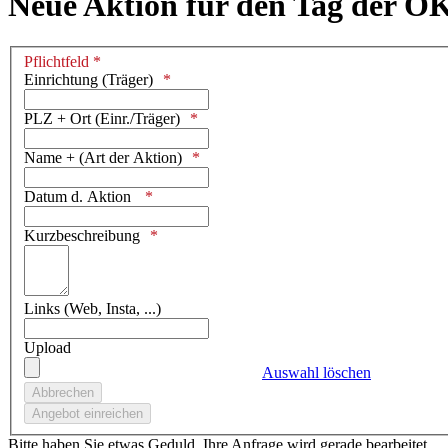
Neue Aktion für den Tag der O
Pflichtfeld *
Einrichtung (Träger)
PLZ + Ort (Einr./Träger)
Name + (Art der Aktion)
Datum d. Aktion
Kurzbeschreibung
Links (Web, Insta, ...)
Upload
Auswahl löschen
Bitte haben Sie etwas Geduld. Ihre Anfrage wird gerade bearbeitet.