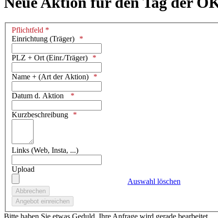
Neue Aktion für den Tag der O
Pflichtfeld *
Einrichtung (Träger)
PLZ + Ort (Einr./Träger)
Name + (Art der Aktion)
Datum d. Aktion
Kurzbeschreibung
Links (Web, Insta, ...)
Upload
Auswahl löschen
Bitte haben Sie etwas Geduld. Ihre Anfrage wird gerade bearbeitet.