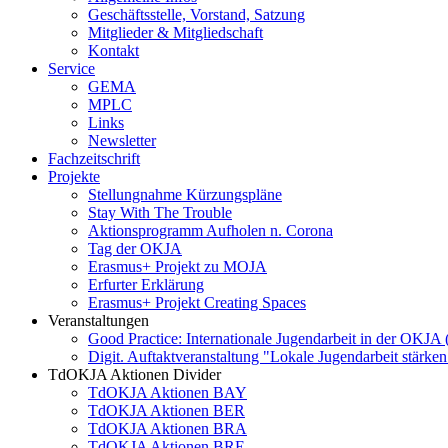
Geschäftsstelle, Vorstand, Satzung
Mitglieder & Mitgliedschaft
Kontakt
Service
GEMA
MPLC
Links
Newsletter
Fachzeitschrift
Projekte
Stellungnahme Kürzungspläne
Stay With The Trouble
Aktionsprogramm Aufholen n. Corona
Tag der OKJA
Erasmus+ Projekt zu MOJA
Erfurter Erklärung
Erasmus+ Projekt Creating Spaces
Veranstaltungen
Good Practice: Internationale Jugendarbeit in der OKJA
Digit. Auftaktveranstaltung "Lokale Jugendarbeit stä
TdOKJA Aktionen Divider
TdOKJA Aktionen BAY
TdOKJA Aktionen BER
TdOKJA Aktionen BRA
TdOKJA Aktionen BRE